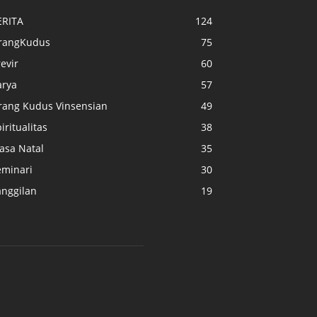
ERITA
124
rangKudus
75
evir
60
arya
57
rang Kudus Vinsensian
49
iritualitas
38
asa Natal
35
eminari
30
anggilan
19