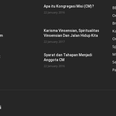
Apa itu Kongregasi Misi (CM)?
B
22 January 2016
O
Br
K
Karisma Vinsensian, Spiritualitas
am
Vinsensian Dan Jalan Hidup Kita
O
22 January 2017
Sp
M
Syarat dan Tahapan Menjadi
t
Anggota CM
S
22 January 2016
P
i