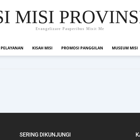
 MISI PROVINS
Evangelizare Pauperibus Misit Me
 PELAYANAN
KISAH MISI
PROMOSI PANGGILAN
MUSEUM MISI
SERING DIKUNJUNGI
K