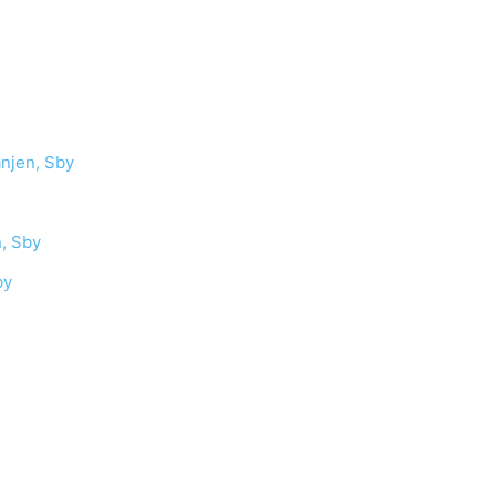
anjen, Sby
n, Sby
by