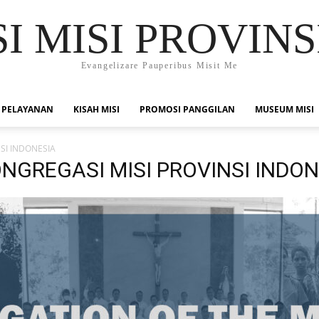
 MISI PROVINS
Evangelizare Pauperibus Misit Me
 PELAYANAN
KISAH MISI
PROMOSI PANGGILAN
MUSEUM MISI
SI INDONESIA
NGREGASI MISI PROVINSI INDON