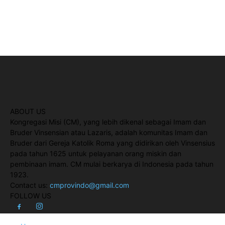
ABOUT US
Kongregasi Misi (CM), yang lebih dikenal sebagai Imam dan
Bruder Vinsensian atau Lazaris, adalah komunitas Imam dan
Bruder dari Gereja Katolik Roma yang didirikan oleh Vinsensius
pada tahun 1625 untuk pelayanan orang miskin dan
pembinaan imam. CM mulai berkarya di Indonesia pada tahun
1923.
Contact us:
cmprovindo@gmail.com
FOLLOW US