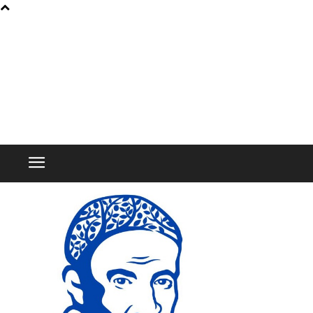
Home
BERITA
BERITA
Pembukaan Novena Medali
Wasiat 2026
17 March 2026
50
0