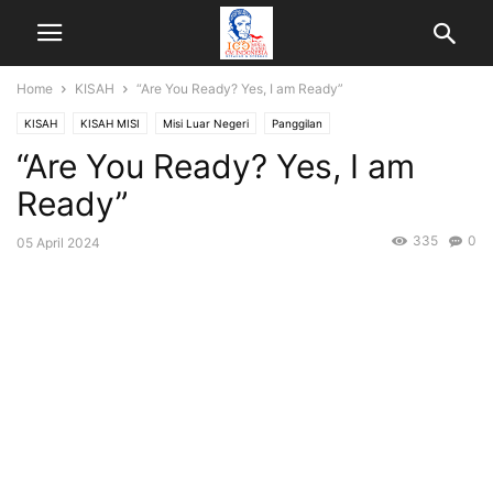
Home
KISAH
“Are You Ready? Yes, I am Ready”
KISAH
KISAH MISI
Misi Luar Negeri
Panggilan
“Are You Ready? Yes, I am
Ready”
335
0
05 April 2024